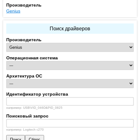
Производитель
Genius
Поиск драйверов
Производитель
Операционная система
Архитектура ОС
Идентификатор устройства
например: USB\VID_046D&PID_0825
Поисковый запрос
например: Logitech c270
Поиск
Сброс